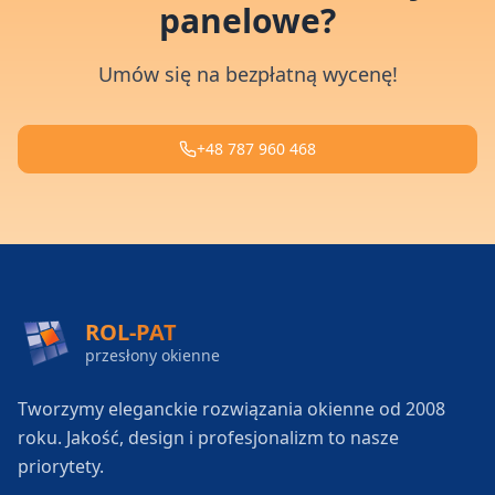
panelowe?
Umów się na bezpłatną wycenę!
+48 787 960 468
ROL-PAT
przesłony okienne
Tworzymy eleganckie rozwiązania okienne od 2008
roku. Jakość, design i profesjonalizm to nasze
priorytety.