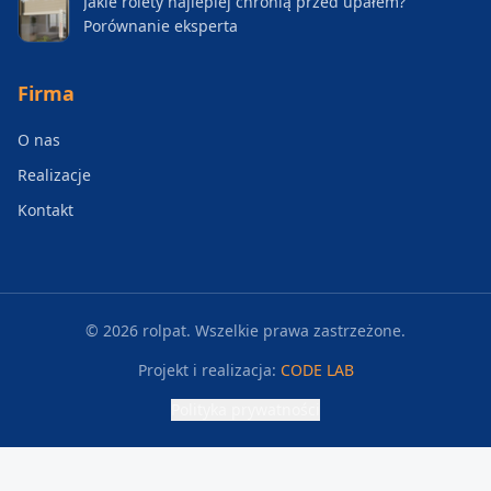
Jakie rolety najlepiej chronią przed upałem?
Porównanie eksperta
Firma
O nas
Realizacje
Kontakt
©
2026
rolpat. Wszelkie prawa zastrzeżone.
Projekt i realizacja:
CODE LAB
Polityka prywatności