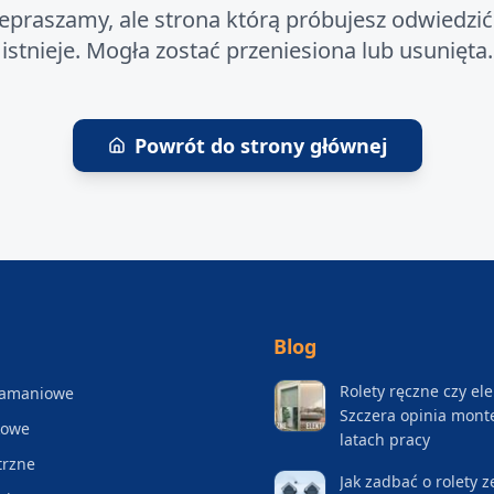
epraszamy, ale strona którą próbujesz odwiedzić
istnieje. Mogła zostać przeniesiona lub usunięta.
Powrót do strony głównej
Blog
Rolety ręczne czy el
łamaniowe
Szczera opinia mont
kowe
latach pracy
trzne
Jak zadbać o rolety 