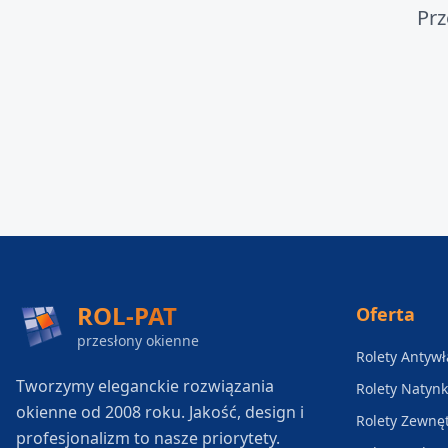
Prz
ROL-PAT
Oferta
przesłony okienne
Rolety Antyw
Tworzymy eleganckie rozwiązania
Rolety Natyn
okienne od 2008 roku. Jakość, design i
Rolety Zewnę
profesjonalizm to nasze priorytety.