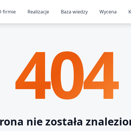
 firmie
Realizacje
Baza wiedzy
Wycena
K
404
rona nie została znalezi