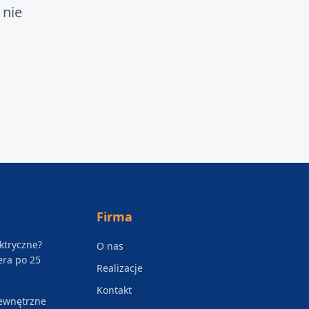
 nie
Firma
ektryczne?
O nas
era po 25
Realizacje
Kontakt
zewnętrzne