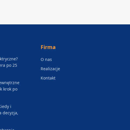
Firma
ektryczne?
O nas
era po 25
Realizacje
Kontakt
zewnętrzne
k krok po
iedy i
a decyzja,