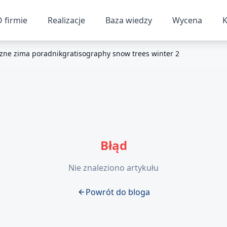
 firmie
Realizacje
Baza wiedzy
Wycena
K
rzne zima poradnikgratisography snow trees winter 2
Błąd
Nie znaleziono artykułu
Powrót do bloga