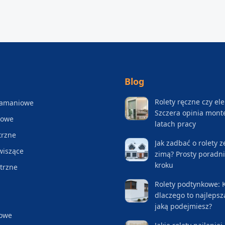
Blog
Rolety ręczne czy el
łamaniowe
Szczera opinia mont
kowe
latach pracy
trzne
Jak zadbać o rolety 
wiszące
zimą? Prosty poradni
kroku
trzne
Rolety podtynkowe: K
dlaczego to najlepsz
jaką podejmiesz?
lowe